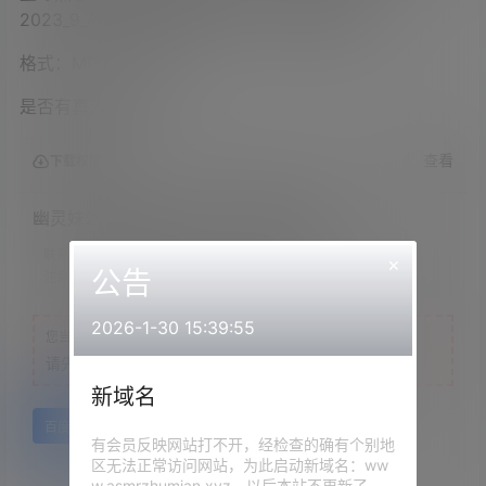
2023_9_4(月) 22_30開始 – ニコニコ生放送
格式：MP4，MP3
是否有真人出镜：否
查看
下载权限
幽灵妹2023.09.04NICO会员限定内容
联系方式：
网站顶部
×
公告
注意：
为保证资源有效性，禁止在线解压，违者封号
2026-1-30 15:39:55
您当前的等级为
游客
请先
登录
新域名
百度网盘
有会员反映网站打不开，经检查的确有个别地
区无法正常访问网站，为此启动新域名：ww
w.asmrzhumian.xyz，以后本站不更新了，