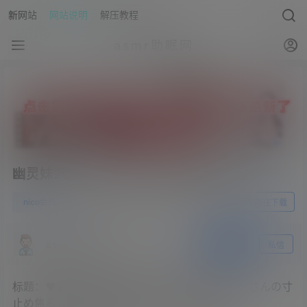
新网站
网站说明
解压教程
asmr助眠网
幽灵妹2023.09.04NICO会员限定内容
0
nico会员
23年9月21日
前往下载
asmr助眠网
关注
私信
标题：♥耳舐めASMR♥(最初少し無料)ダウナーさんの寸
止め焦らし耳舐め♡ ear licking _귀 핥기_舔耳 –