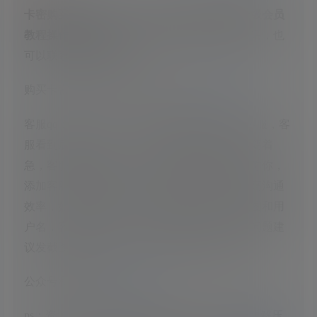
卡密购买地址在文末，卡密购买成功后按照升级会员
教程操作即可升级会员
，如你不想这么麻烦的话，也
可以联系客服给你升级
购买卡密前请先看本站的新手必看：
传送门
客服qq：983760153，有任何问题都可以联系客服，客
服看到后都会解决，晚上添加客服的用户请不要着
急，客服也要睡觉的，早上客服看到信息会回你你，
添加客服后请直接说出你的问题，这样可以提高沟通
效率，如卡密失效，你可以给客服发送之父截图和用
户名，客服核对后可后台给你升级会员，解压问题建
议发截图或操作视频，方面客服查找解压问题
公众号和发布页：
传送门
ps：资源用百度网盘下载到手机里后，请勿在线解压