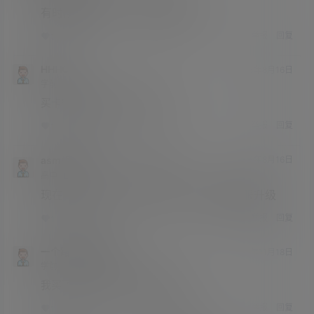
有时候会打不开，过段时间就好了
举报
回复
1
0
HHHCZ
23年8月16日
学前班
Lv0
买卡密的网址好几天都打不开
举报
回复
1
0
asmr助眠网
HHHCZ
23年8月16日
@
A
M
高中
Lv3
现在可以购买，如果打不开也可以添加客服升级
举报
回复
1
0
一个路过的科学家
23年11月18日
学前班
Lv0
我买了，但卡号和密码在哪找啊？
举报
回复
1
1