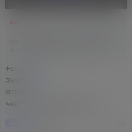
卡号格式：由数字、大写字数、符号组成：
3AE1-
1259-A308-848D-3DAC,2ce56e19bf
，逗号后面为密码
格式：由数字和小写字数组成，如：2ce56e19bf
卡密地址：
传送门
网站说明：
传送门
解压教程：
传送门
温馨提示：购买卡密前请游览网站说明，谢谢。
7
4
海报分享
收藏
举报