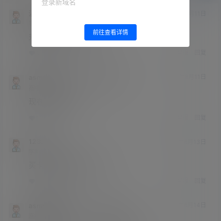
登录新域名
满天星
23年8月11日
学前班
Lv0
前往查看详情
升级会员的网站打不开了
举报
回复
3
0
asmr助眠网
满天星
23年8月11日
@
A
M
高中
Lv3
现在可以打开了
举报
回复
1
0
123321
23年8月13日
学前班
Lv0
买卡密的网址打不开啊
举报
回复
3
0
asmr助眠网
123321
23年8月14日
@
A
M
高中
Lv3