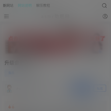
新网站
网站说明
解压教程
asmr助眠网
升级会员教程
7
指南
23年6月25日
asmr助眠网
关注
私信