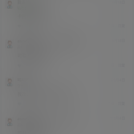
我多睡一会
24年4月18日
钻石会员
学前班
Lv0
卡密地址打不开
举报
回复
1
0
asmr助眠网
我多睡一会
24年4月18日
@
A
M
高中
Lv3
可联系客服升级
举报
回复
0
0
呜呜呜i
24年5月4日
学前班
Lv0
我次，怎么升级不了会员啊
举报
回复
0
0
asmr助眠网
呜呜呜i
24年5月4日
@
A
M
高中
Lv3
可联系客服升级