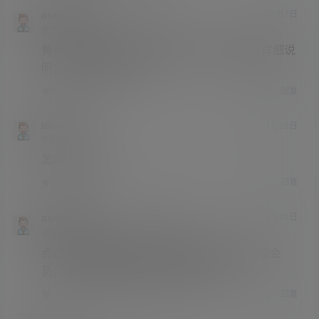
asmr助眠网
Asmr
25年1月7日
@
A
M
高中
Lv3
黄金可以下载asmr栏目的资源，网站说明有详细说
明，也可补差价升级
举报
回复
0
0
laoxie66
25年1月20日
学前班
Lv0
怎么升级会员
举报
回复
0
0
asmr助眠网
laoxie66
25年1月20日
@
A
M
高中
Lv3
点击头像再点击成为会员，付款后自动会升级会
员，没升级成功可联系客服给你升级
举报
回复
0
0