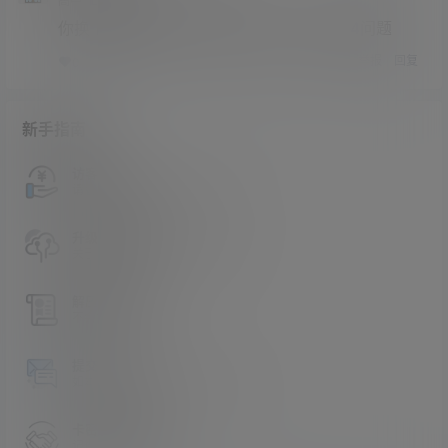
高中
Lv3
你换个浏览器试试，我都打开过了没有404问题
举报
回复
0
0
新手指南
访客必看
请看过文章后在决定是否购买卡密
升级会员教程
关于如何使用卡密升级会员的教程
解压教程
不会解压请看这里
提交工单
如本站没有你想看的资源，请告诉我
卡密购买地址
记得看新手必看文章