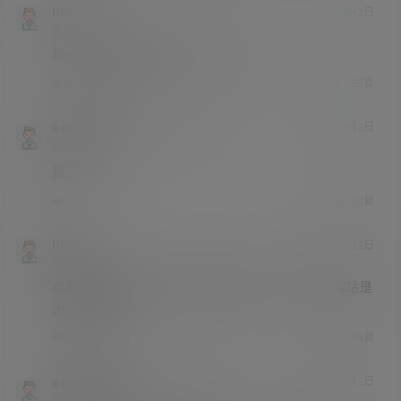
666
25年10月2日
学前班
Lv0
想+客服但不确定是这个快乐TS不？
举报
回复
0
0
asmr助眠网
666
25年10月2日
@
A
M
高中
Lv3
是这个
举报
回复
0
0
666
25年10月2日
学前班
Lv0
点解压教程也是404点解压教程也是404，咱这网站是
出问题了吗
举报
回复
0
0
asmr助眠网
666
25年10月2日
@
A
M