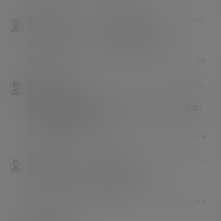
asmr助眠网
一个路过的科学家
23年11月18日
@
A
M
高中
Lv3
q去发卡平台找，也可以咨询客服帮你找
举报
回复
0
0
我真是个天才
23年11月29日
钻石会员
学前班
Lv0
会员付款不能扣除已开通的会员价格吗？已经是黄金，
开通钻石还是需要299
举报
回复
3
0
asmr助眠网
我真是个天才
23年11月29日
@
A
M
高中
Lv3
一个月内可以添加客服补差价升级的
举报
回复
0
0