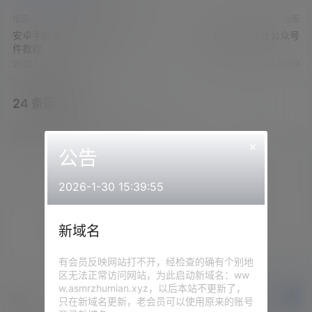
指南
指南
安卓手机如何解压各种压缩文
新域名启动，关注公众号
件教程
2023-4-7 20:54:49
2024-8-13 18:42:09
24 条回复
文章作者
管理员
A
M
欢迎您，新朋友，感谢参与互动！
确认修改
×
公告
2026-1-30 15:39:55
您必须登录或注册以后才能发表评论
新域名
登录
有会员反映网站打不开，经检查的确有个别地
区无法正常访问网站，为此启动新域名：ww
w.asmrzhumian.xyz，以后本站不更新了，
提交
只在新域名更新，老会员可以使用原来的账号