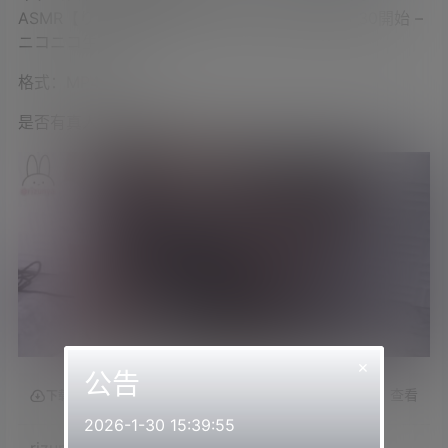
ASMR【りずな_KU100】 – 2023_6_23(金) 23_30開始 –
ニコニコ生放送
格式：MP4
是否有真人出镜：是
×
公告
查看
下载权限
2026-1-30 15:39:55
rizunya2023.06.23NICO会员限定内容