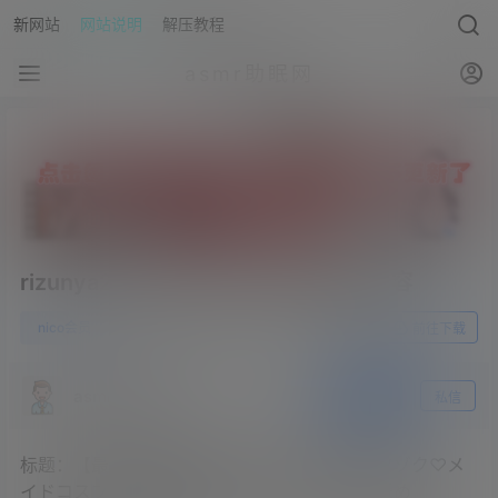
新网站
网站说明
解压教程
asmr助眠网
rizunya2023.06.23NICO会员限定内容
0
nico会员
23年6月28日
前往下载
asmr助眠网
关注
私信
标题：【最初無料！実写コスプレ】お耳がゾクゾク♡メ
イドコスプレで超濃厚熱い吐息としっとり耳舐め