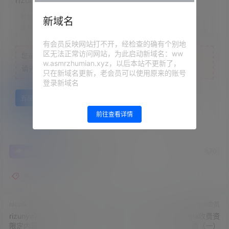
联系方式：
网站顶部
新域名
注意：
为保证资源有效性，禁止在线解压，违者封号
有会员反映网站打不开，经检查的确有个别地
区无法正常访问网站，为此启动新域名：ww
您当前的等级为
游客
w.asmrzhumian.xyz，以后本站不更新了，
请先
登录
只在新域名更新，老会员可以使用原来的账号
登录新域名
百度网盘
前往查看详情
0
0
海报分享
收藏
举报
rizunya
nico会员
nico会员
rizunya2023.06.16NICO会员
Rizunya23.06月Fantia收费资
限定内容
源（一）