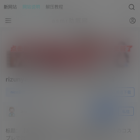
新网站
网站说明
解压教程
asmr助眠网
rizunya2023.06.16NICO会员限定内容
0
nico会员
23年6月28日
前往下载
asmr助眠网
关注
私信
标题：【最初無料！実写コスプレ】◯神_ほ◯るのコス
プレで湿度高めなリアル感のある超濃厚耳舐め