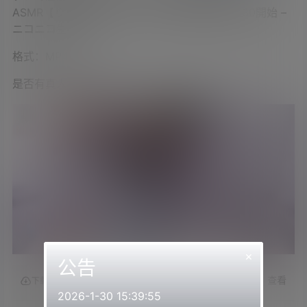
ASMR【りずな_KU100】 – 2023_6_16(金) 23_30開始 –
ニコニコ生放送
格式：MP4
是否有真人出镜：是
×
公告
查看
下载权限
2026-1-30 15:39:55