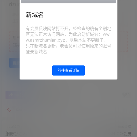
rizunya2023.06.16NICO会员限定内容
新域名
联系方式：
网站顶部
注意：
为保证资源有效性，禁止在线解压，违者封号
有会员反映网站打不开，经检查的确有个别地
区无法正常访问网站，为此启动新域名：ww
您当前的等级为
游客
w.asmrzhumian.xyz，以后本站不更新了，
请先
登录
只在新域名更新，老会员可以使用原来的账号
登录新域名
百度网盘
前往查看详情
0
0
海报分享
收藏
举报
rizunya
nico会员
nico会员
網野ぴこん›2023.06.24NICO
rizunya2023.06.23NICO会员