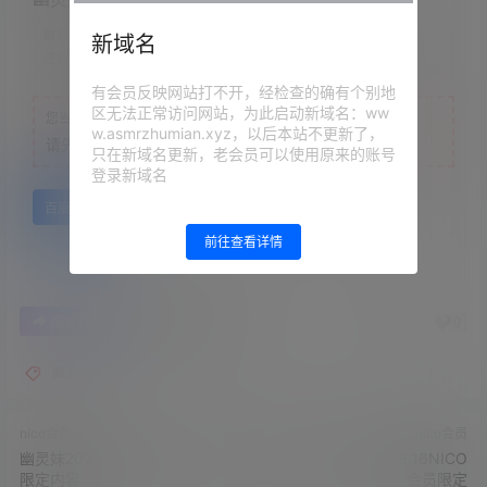
联系方式：
网站顶部
新域名
注意：
为保证资源有效性，禁止在线解压，违者封号
有会员反映网站打不开，经检查的确有个别地
区无法正常访问网站，为此启动新域名：ww
您当前的等级为
游客
w.asmrzhumian.xyz，以后本站不更新了，
请先
登录
只在新域名更新，老会员可以使用原来的账号
登录新域名
百度网盘
前往查看详情
0
0
海报分享
收藏
举报
幽灵妹
nico会员
nico会员
幽灵妹2023.06.15NICO会员
網野ぴこん›2023.06.16NICO
限定内容
会员限定