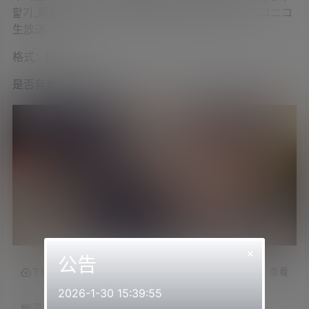
핥기_舔耳_耳舐め – 2023_6_25(日) 0_00開始 – ニコニコ
生放送
格式：MP4
是否有真人出镜：是
×
公告
查看
下载权限
2026-1-30 15:39:55
幽灵妹2023.06.25NICO会员限定内容