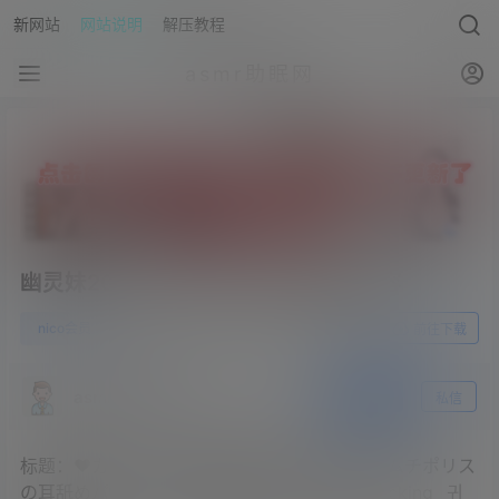
新网站
网站说明
解压教程
asmr助眠网
幽灵妹2023.06.25NICO会员限定内容
0
nico会员
23年6月27日
前往下载
asmr助眠网
关注
私信
标题：♥カメラ枠ASMR♥(最初少し無料)ムチムチポリス
の耳舐めパトロールで逮捕されちゃう♡ ear licking _귀