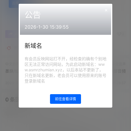
百度网盘
×
公告
2026-1-30 15:39:55
2
0
海报分享
收藏
举报
新域名
墨玦ASMR
有会员反映网站打不开，经检查的确有个别地
区无法正常访问网站，为此启动新域名：ww
中文音声
中文音声
w.asmrzhumian.xyz，以后本站不更新了，
墨玦/仙姬-家教老师の奖励
是幼情呀50部音频
只在新域名更新，老会员可以使用原来的账号
登录新域名
2023-6-21 16:49:28
2023-6-21 19:28:37
0 条回复
前往查看详情
文章作者
管理员
A
M
欢迎您，新朋友，感谢参与互动！
确认修改