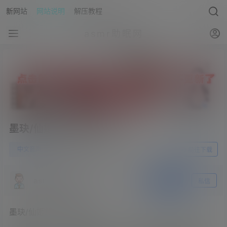
新网站
网站说明
解压教程
asmr助眠网
墨玦/仙姬舰长音频93部
2
中文音声
23年6月21日
前往下载
asmr助眠网
关注
私信
墨玦/仙姬舰长音频93部