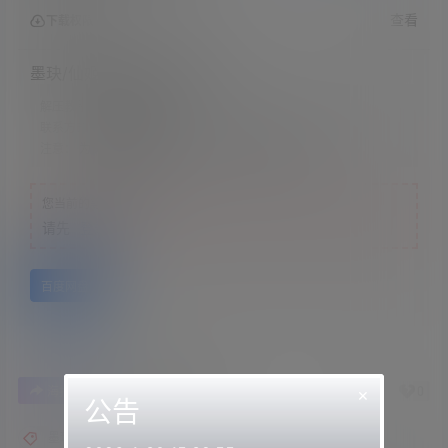
查看
下载权限
墨玦/仙姬-家教老师の奖励
解压教程：
网站顶部
联系方式：
网站顶部
注意：
为保证资源有效性，禁止在线解压，违者封号
您当前的等级为
游客
请先
登录
百度网盘
0
0
×
海报分享
收藏
举报
公告
墨玦ASMR