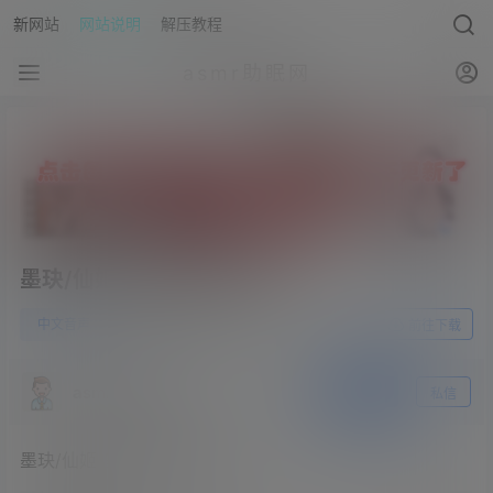
新网站
网站说明
解压教程
asmr助眠网
墨玦/仙姬-家教老师の奖励
0
中文音声
23年6月21日
前往下载
asmr助眠网
关注
私信
墨玦/仙姬-家教老师の奖励