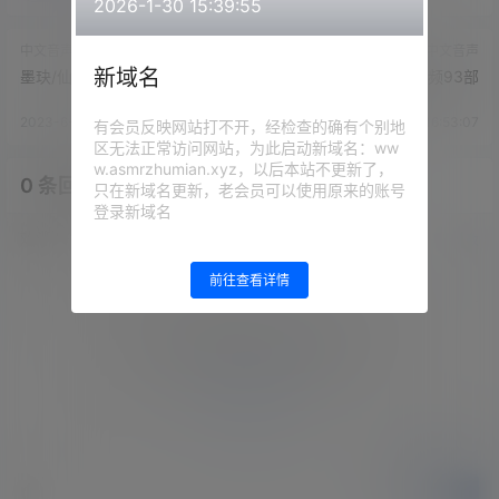
2026-1-30 15:39:55
中文音声
中文音声
新域名
墨玦/仙姬 - 御姐上司の惩罚
墨玦/仙姬舰长音频93部
2023-6-21 16:48:37
2023-6-21 16:53:07
有会员反映网站打不开，经检查的确有个别地
区无法正常访问网站，为此启动新域名：ww
w.asmrzhumian.xyz，以后本站不更新了，
0 条回复
文章作者
管理员
A
M
只在新域名更新，老会员可以使用原来的账号
登录新域名
欢迎您，新朋友，感谢参与互动！
确认修改
前往查看详情
您必须登录或注册以后才能发表评论
登录
提交