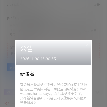
查看
下载权限
jok/YiyiZi-办公室文印室
联系方式：
网站顶部
注意：
请下载到手机内解压，禁止转存到自己网盘内在线解压，违者
封号
×
公告
您当前的等级为
游客
请先
登录
2026-1-30 15:39:55
百度网盘
新域名
有会员反映网站打不开，经检查的确有个别地
区无法正常访问网站，为此启动新域名：ww
0
0
海报分享
收藏
举报
w.asmrzhumian.xyz，以后本站不更新了，
只在新域名更新，老会员可以使用原来的账号
登录新域名
jok