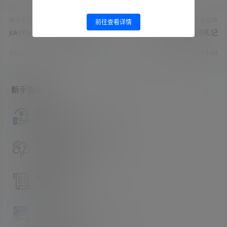
中文音声
中文音声
前往查看详情
jok/YiyiZi-学姐系列_宿舍1上
jok/YiyiZi-番外姐弟札记
2023-6-4 14:23:35
2023-6-4 14:24:54
新手指南
访客必看
请看过文章后在决定是否购买卡密
升级会员教程
关于如何使用卡密升级会员的教程
解压教程
不会解压请看这里
提交工单
如本站没有你想看的资源，请告诉我