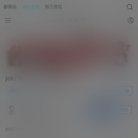
新网站
网站说明
解压教程
asmr助眠网
jok/YiyiZi-办公室文印室
0
中文音声
23年6月4日
前往下载
asmr助眠网
关注
私信
jok/YiyiZi-办公室文印室