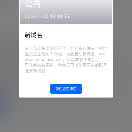
公告
前往下载
2026-1-30 15:39:55
新域名
有会员反映网站打不开，经检查的确有个别地
iyiZi-学姐系列_宿舍1上
区无法正常访问网站，为此启动新域名：ww
w.asmrzhumian.xyz，以后本站不更新了，
：
网站顶部
注意：
请下载到手机内解压，禁止转存到
自己网盘内在线解压，违者封号
只在新域名更新，老会员可以使用原来的账号
登录新域名
的等级为
游客
登录
前往查看详情
盘