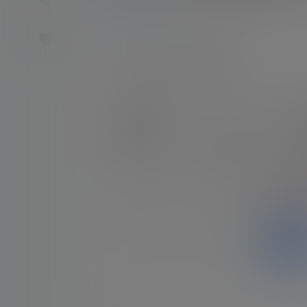
0
925
中文音声
23年6月4日
0
jok/YiyiZi-学姐系列_宿舍1上
jok/Y
下载权限
铂金会员：
免费下载
联系方式
钻石会员：
免费下载
您当前
请先
百度网