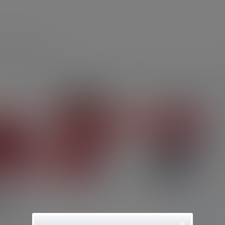
员
中文音声
舍1上
×