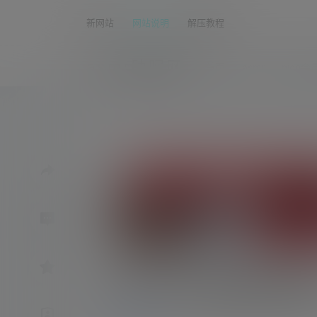
新网站
网站说明
解压教程
asmr助眠网
首页
asmr
nico会
jok/YiyiZi-学姐系列_宿