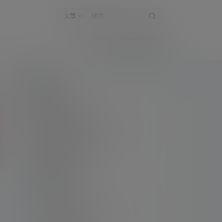
文章
登录
快速注册
新手指南
访客必看
请看过文章后在决定是否购买卡密
升级会员教程
关于如何使用卡密升级会员的教程
解压教程
不会解压请看这里
提交工单
如本站没有你想看的资源，请告诉我