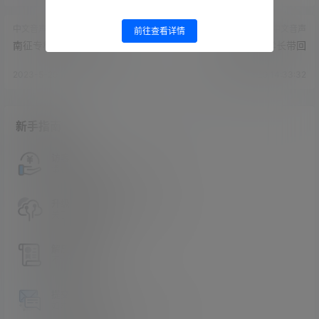
中文音声
中文音声
前往查看详情
南征专栏-南征音声10部
南征-被Z控学长带回
2023-5-29 14:31:52
2023-5-29 14:33:32
新手指南
访客必看
请看过文章后在决定是否购买卡密
升级会员教程
关于如何使用卡密升级会员的教程
解压教程
不会解压请看这里
提交工单
如本站没有你想看的资源，请告诉我