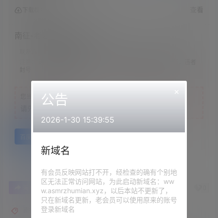
查看
下载权限
南征-老婆M属性（90min）
联系方式：
网站顶部
注意：
请下载到手机内解压，禁止转存到自己网盘内在线解压，违者
封号
×
公告
您当前的等级为
游客
请先
登录
2026-1-30 15:39:55
百度网盘
新域名
有会员反映网站打不开，经检查的确有个别地
区无法正常访问网站，为此启动新域名：ww
0
0
海报分享
收藏
举报
w.asmrzhumian.xyz，以后本站不更新了，
只在新域名更新，老会员可以使用原来的账号
登录新域名
南征