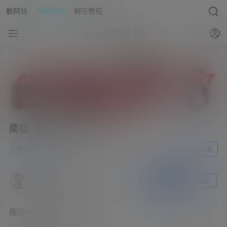
新网站
网站说明
解压教程
asmr助眠网
南征-老婆M属性（90min）
0
中文音声
23年5月29日
前往下载
asmr助眠网
关注
私信
南征-老婆M属性（90min）