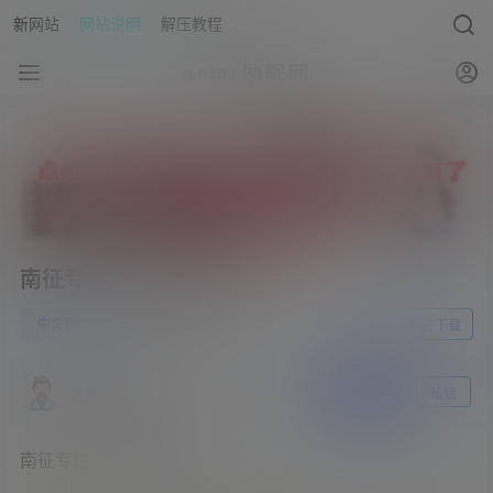
新网站
网站说明
解压教程
asmr助眠网
南征专栏-南征音声10部
0
中文音声
23年5月29日
前往下载
asmr助眠网
关注
私信
南征专栏-南征音声10部