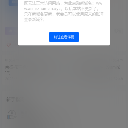
百度网盘
区无法正常访问网站，为此启动新域名：ww
w.asmrzhumian.xyz，以后本站不更新了，
只在新域名更新，老会员可以使用原来的账号
登录新域名
0
0
海报分享
收藏
举报
前往查看详情
南征
中文音声
中文音声
南征-妻子色气舔耳(南征,30分
南征-老婆M属性（90min）
钟)
2023-5-29 14:30:43
2023-5-29 14:32:48
新手指南
访客必看
请看过文章后在决定是否购买卡密