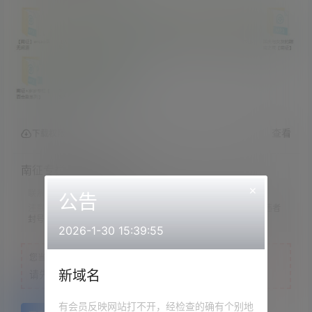
查看
下载权限
南征专栏-南征音声10部
×
联系方式：
网站顶部
公告
注意：
请下载到手机内解压，禁止转存到自己网盘内在线解压，违者
封号
2026-1-30 15:39:55
您当前的等级为
游客
新域名
请先
登录
有会员反映网站打不开，经检查的确有个别地