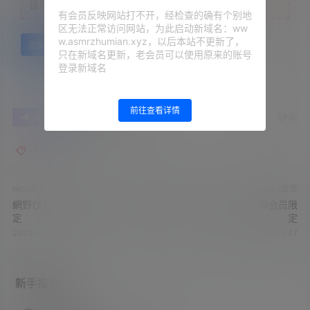
请先
登录
有会员反映网站打不开，经检查的确有个别地
区无法正常访问网站，为此启动新域名：ww
w.asmrzhumian.xyz，以后本站不更新了，
百度网盘
只在新域名更新，老会员可以使用原来的账号
登录新域名
前往查看详情
0
0
海报分享
收藏
举报
网野ぴこん
nico会员
nico会员
網野ぴこん›2022.10.01会员限
網野ぴこん›2022.10.15会员限
定
定
2023-5-21 10:28:47
2023-5-21 10:31:47
新手指南