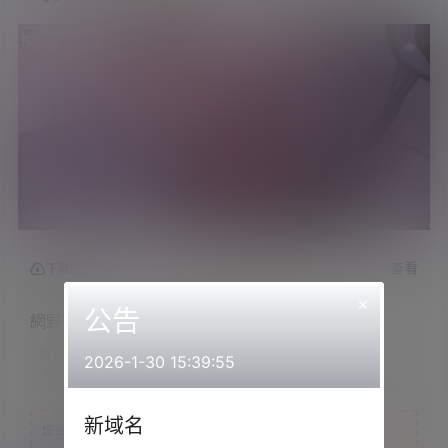
查看
下载权限
×
公告
網野ぴこん›2022.10.10会员限定
联系方式：
网站顶部
2026-1-30 15:39:55
注意：
为保证资源有效性，禁止在线解压，违者封号
新域名
您当前的等级为
游客