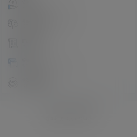
访客必看
请看过文章后在决定是否购买卡密
升级会员教程
关于如何使用卡密升级会员的教程
解压教程
不会解压请看这里
提交工单
如本站没有你想看的资源，请告诉我
卡密购买地址
记得看新手必看文章
Copyright © 2026
asmr助眠网
查询 49 次，耗时 0.5254 秒