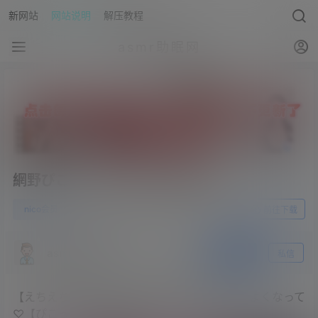
新网站
网站说明
解压教程
asmr助眠网
網野ぴこん›2022.10.10会员限定
0
nico会员
23年5月21日
前往下载
asmr助眠网
关注
私信
【えちえち耳舐めASMR】誘惑耳舐めで気持ちよくなって
♡【ぴこっとプラン以上】