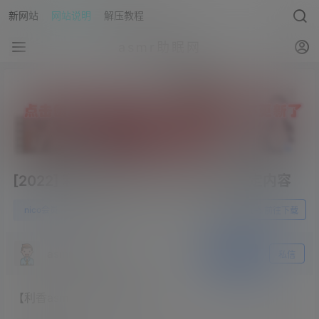
新网站
网站说明
解压教程
asmr助眠网
[2022] 利香2022.03.31NICO会员限定内容
0
nico会员
23年4月2日
前往下载
asmr助眠网
关注
私信
【利香asmr】nico会员限定