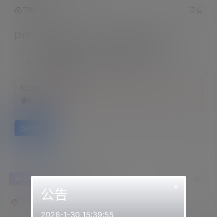
查看
下载权限
[2022] 利香2022.03.31NICO会员限定内容
联系方式：
网站顶部
注意：
为保证资源有效性，禁止在线解压，违者封号
您当前的等级为
游客
请先
登录
百度网盘
0
0
海报分享
收藏
举报
×
公告
利香asmr
2026-1-30 15:39:55