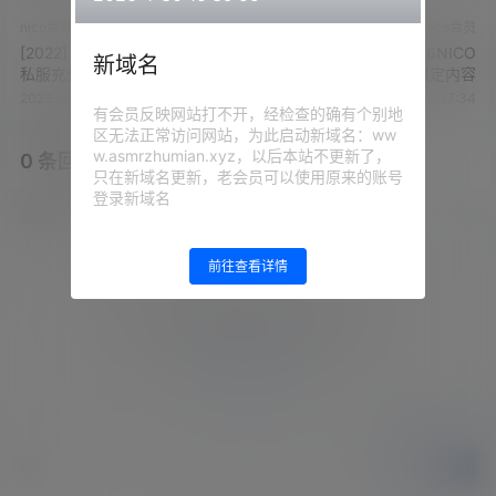
nico会员
nico会员
[2022] KU100麦克风♡NEW
[2022] 利香2022.04.26NICO
新域名
私服充分治愈
会员限定内容
2023-4-2 18:35:41
2023-4-2 18:37:34
有会员反映网站打不开，经检查的确有个别地
区无法正常访问网站，为此启动新域名：ww
w.asmrzhumian.xyz，以后本站不更新了，
0 条回复
文章作者
管理员
A
M
只在新域名更新，老会员可以使用原来的账号
登录新域名
欢迎您，新朋友，感谢参与互动！
确认修改
前往查看详情
您必须登录或注册以后才能发表评论
登录
提交