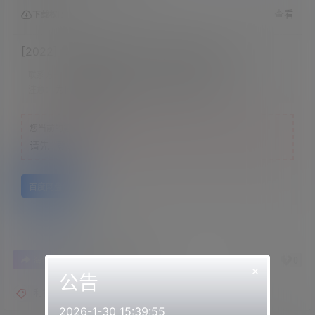
查看
下载权限
[2022] KU100麦克风♡NEW私服充分治愈
联系方式：
网站顶部
注意：
为保证资源有效性，禁止在线解压，违者封号
您当前的等级为
游客
请先
登录
百度网盘
0
0
海报分享
收藏
举报
×
公告
利香asmr
2026-1-30 15:39:55