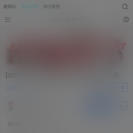
新网站
网站说明
解压教程
asmr助眠网
[2022] KU100麦克风♡NEW私服充分治愈
0
nico会员
23年4月2日
前往下载
asmr助眠网
关注
私信
【利香asmr】nico会员限定