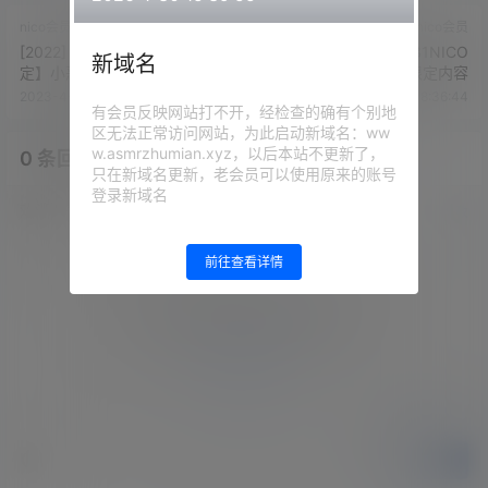
nico会员
nico会员
[2022] 【高画质真人版/限
[2022] 利香2022.03.31NICO
新域名
定】小恶魔护士温柔的舔耳朵
会员限定内容
2023-4-2 18:34:49
2023-4-2 18:36:44
有会员反映网站打不开，经检查的确有个别地
区无法正常访问网站，为此启动新域名：ww
w.asmrzhumian.xyz，以后本站不更新了，
0 条回复
文章作者
管理员
A
M
只在新域名更新，老会员可以使用原来的账号
登录新域名
欢迎您，新朋友，感谢参与互动！
确认修改
前往查看详情
您必须登录或注册以后才能发表评论
登录
提交