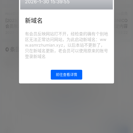
2026-1-30 15:39:55
nico会员
nico会员
新域名
[2023] 日南2023.01.15NICO
[2023] 日南2023.02.13NICO
会员限定内容
会员限定内容
2023-3-28 19:51:31
2023-3-28 19:53:22
有会员反映网站打不开，经检查的确有个别地
区无法正常访问网站，为此启动新域名：ww
w.asmrzhumian.xyz，以后本站不更新了，
0 条回复
文章作者
管理员
A
M
只在新域名更新，老会员可以使用原来的账号
登录新域名
欢迎您，新朋友，感谢参与互动！
确认修改
前往查看详情
您必须登录或注册以后才能发表评论
登录
提交