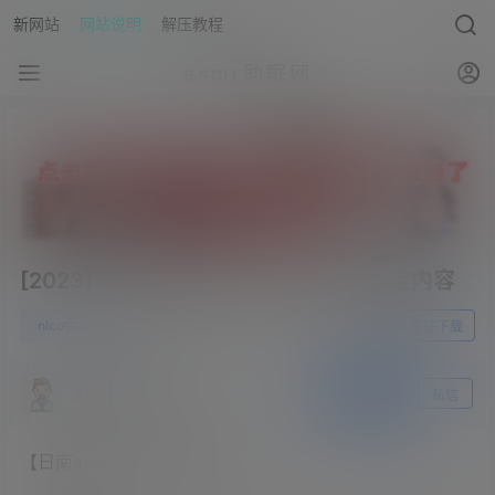
新网站
网站说明
解压教程
asmr助眠网
[2023] 日南2023.02.06NICO会员限定内容
0
nico会员
23年3月28日
前往下载
asmr助眠网
关注
私信
【日南asmr】nico会员限定