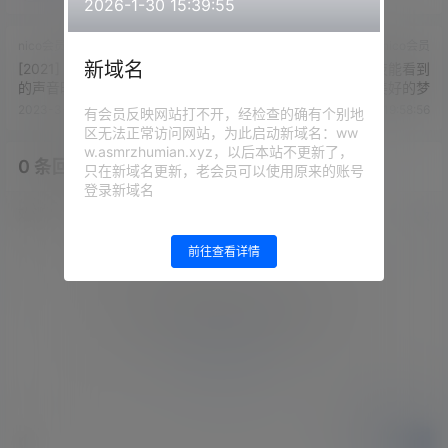
2026-1-30 15:39:55
nico会员
nico会员
新域名
[2021] 悠闲自在地和她用治愈
[2021] 希望在七夕之夜能看到
的声音晚安
美好的梦
2023-3-26 19:56:28
2023-3-26 19:58:56
有会员反映网站打不开，经检查的确有个别地
区无法正常访问网站，为此启动新域名：ww
w.asmrzhumian.xyz，以后本站不更新了，
0 条回复
文章作者
管理员
A
M
只在新域名更新，老会员可以使用原来的账号
登录新域名
欢迎您，新朋友，感谢参与互动！
确认修改
前往查看详情
您必须登录或注册以后才能发表评论
登录
提交