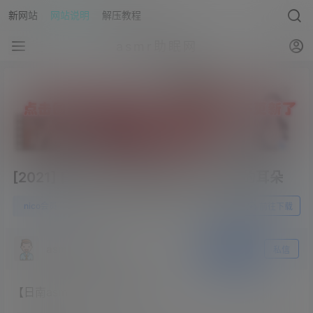
新网站
网站说明
解压教程
asmr助眠网
[2021] 白旗袍，舔着快要输了的舒服的耳朵
0
nico会员
23年3月26日
前往下载
asmr助眠网
关注
私信
【日南asmr】nico会员限定