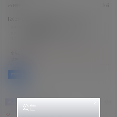
查看
下载权限
[2021] 白旗袍，舔着快要输了的舒服的耳朵
解压密码：
网站顶部解压教程里
联系方式：
网站顶部
注意：
为保证资源有效性，禁止在线解压，违者封号
您当前的等级为
游客
请先
登录
百度网盘
0
0
×
海报分享
收藏
举报
公告
日南asmr