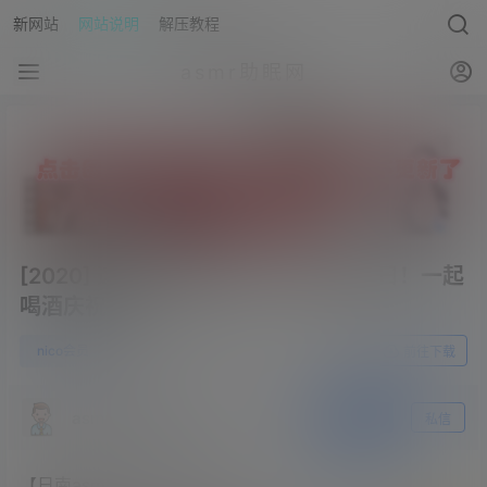
新网站
网站说明
解压教程
asmr助眠网
[2020] 这期并不是ASMR。今天是生日！一起
喝酒庆祝吧！
0
nico会员
23年3月25日
前往下载
asmr助眠网
关注
私信
【日南asmr】nico会员限定