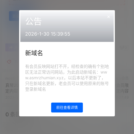
×
百度网盘
公告
2026-1-30 15:39:55
0
0
海报分享
收藏
举报
新域名
真琴asmr
有会员反映网站打不开，经检查的确有个别地
区无法正常访问网站，为此启动新域名：ww
w.asmrzhumian.xyz，以后本站不更新了，
nico会员
nico会员
只在新域名更新，老会员可以使用原来的账号
真琴2023.02.05NICO会员限
真琴2023.02.28NICO会员限
登录新域名
定内容
定内容
2023-3-23 19:04:58
2023-3-23 19:07:49
前往查看详情
0 条回复
文章作者
管理员
A
M
欢迎您，新朋友，感谢参与互动！
确认修改