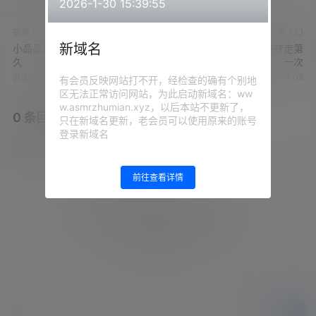
2026-1-30 15:39:55
故事入口
故事入口
新域名
小晶晶软糖-醉酒后的老公超持
小晶晶软糖-校园绿帽被夺走第
久
一次
2023-3-5 15:02:31
2023-3-5 15:04:08
有会员反映网站打不开，经检查的确有个别地
区无法正常访问网站，为此启动新域名：ww
w.asmrzhumian.xyz，以后本站不更新了，
0 条回复
文章作者
管理员
A
M
只在新域名更新，老会员可以使用原来的账号
登录新域名
欢迎您，新朋友，感谢参与互动！
确认修改
前往查看详情
您必须登录或注册以后才能发表评论
登录
提交