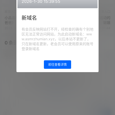
2026-1-30 15:39:55
故事入口
故事入口
新域名
小晶晶软糖/小晶宝-《醉酒被
小晶晶软糖-吃醋疯狂做运动的
爸爸》
姐姐
2023-3-5 14:58:55
2023-3-5 15:01:44
有会员反映网站打不开，经检查的确有个别地
区无法正常访问网站，为此启动新域名：ww
w.asmrzhumian.xyz，以后本站不更新了，
0 条回复
文章作者
管理员
A
M
只在新域名更新，老会员可以使用原来的账号
登录新域名
欢迎您，新朋友，感谢参与互动！
确认修改
前往查看详情
您必须登录或注册以后才能发表评论
登录
提交