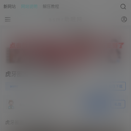
新网站
网站说明
解压教程
asmr助眠网
虎牙圈圈-灰丝高跟摩擦音
0
asmr
23年2月27日
前往下载
asmr助眠网
关注
私信
虎牙圈圈-灰丝高跟摩擦音