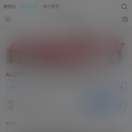
新网站
网站说明
解压教程
asmr助眠网
Aki秋水七夕系列-感受到耳朵黏黏的么
1
asmr
23年2月23日
前往下载
asmr助眠网
关注
私信
Aki秋水七夕系列-感受到耳朵黏黏的么