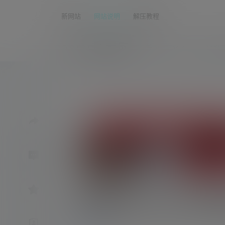
新网站
网站说明
解压教程
asmr助眠网
首页
asmr
nico会
白鹿姬/MU汁儿2021火