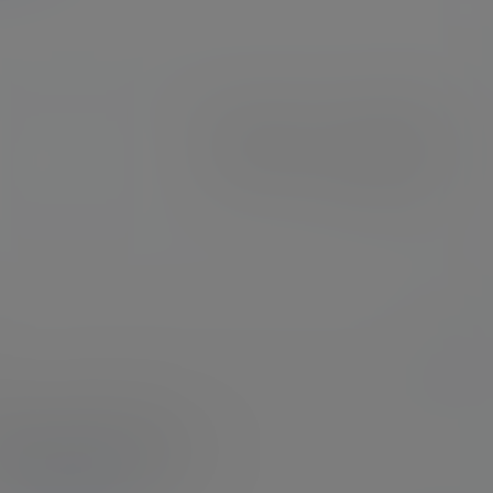
asmr
白鹿姬/MU汁儿2021火箭视频3
2023-2-22 11:24:08
提示标题
确认修改
登录或注册以后才能发表评论