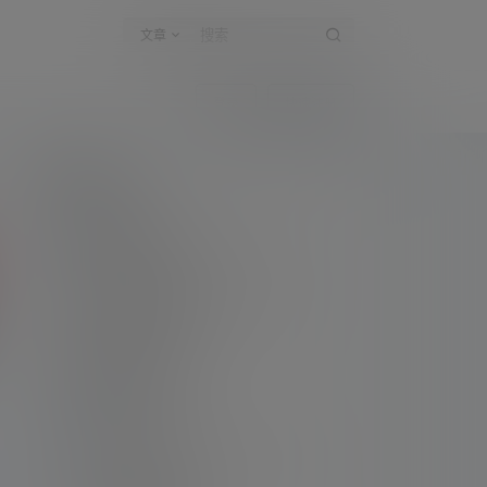
文章
登录
快速注册
新手指南
访客必看
请看过文章后在决定是否购买卡密
升级会员教程
关于如何使用卡密升级会员的教程
解压教程
不会解压请看这里
提交工单
如本站没有你想看的资源，请告诉我