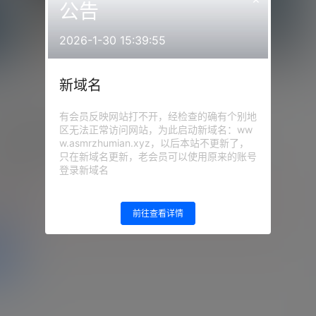
公告
2026-1-30 15:39:55
新域名
MU汁儿2021火箭视频2
有会员反映网站打不开，经检查的确有个别地
区无法正常访问网站，为此启动新域名：ww
：
网站顶部解压教程里
联系方式：
网站顶部
w.asmrzhumian.xyz，以后本站不更新了，
为保证资源有效性，禁止在线解
只在新域名更新，老会员可以使用原来的账号
封号
登录新域名
的等级为
游客
前往查看详情
登录
盘