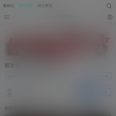
新网站
网站说明
解压教程
asmr助眠网
郑美思/沐醒醒-皮肤触碰音
0
asmr
23年2月10日
前往下载
asmr助眠网
关注
私信
郑美思/沐醒醒-皮肤触碰音