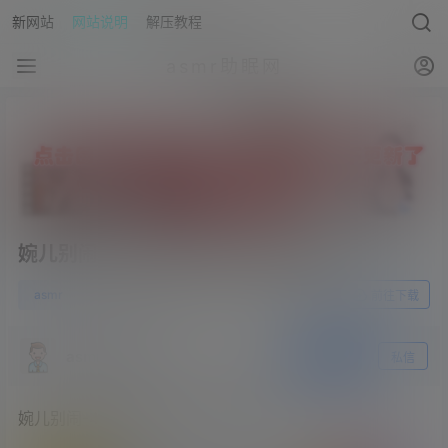
新网站
网站说明
解压教程
asmr助眠网
婉儿别闹-4月收费-到家演示按摩精油
0
asmr
23年2月9日
前往下载
asmr助眠网
关注
私信
婉儿别闹-4月收费-到家演示按摩精油