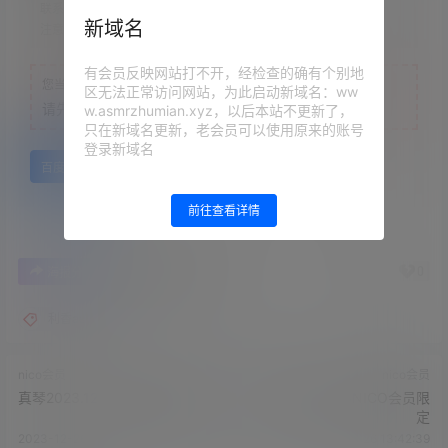
联系方式：
网站顶部
新域名
注意：
为保证资源有效性，禁止在线解压，违者封号
有会员反映网站打不开，经检查的确有个别地
您当前的等级为
游客
区无法正常访问网站，为此启动新域名：ww
请先
登录
w.asmrzhumian.xyz，以后本站不更新了，
只在新域名更新，老会员可以使用原来的账号
登录新域名
百度网盘
前往查看详情
0
0
海报分享
收藏
举报
利香asmr
nico会员
nico会员
真琴2023.12.17NICO会员限定
日南2023.12.16NICO会员限
定
2023-12-26 13:33:06
2023-12-26 13:42:39