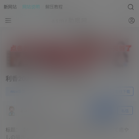
新网站
网站说明
解压教程
asmr助眠网
利香2023.12.15NICO会员限定
0
nico会员
23年12月26日
前往下载
asmr助眠网
关注
私信
标题：【ASMR／実写】冬服♡心あったまる甘くて癒や
しの囁き,耳かき,マッサージ【KU100／癒やし】–