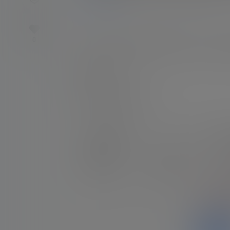
0
1.1k
nico会员
23年12月26日
0
标题：【実写ASMR】女王様ワンピあまあま
格式：MP4
是否有真人出镜：是
くもの上ユ
下载权限
铂金会员：
免费下载
联系方式
钻石会员：
免费下载
您当前
请先