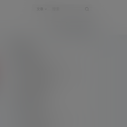
文章
登录
快速注册
新手指南
访客必看
请看过文章后在决定是否购买卡密
升级会员教程
关于如何使用卡密升级会员的教程
解压教程
不会解压请看这里
提交工单
如本站没有你想看的资源，请告诉我