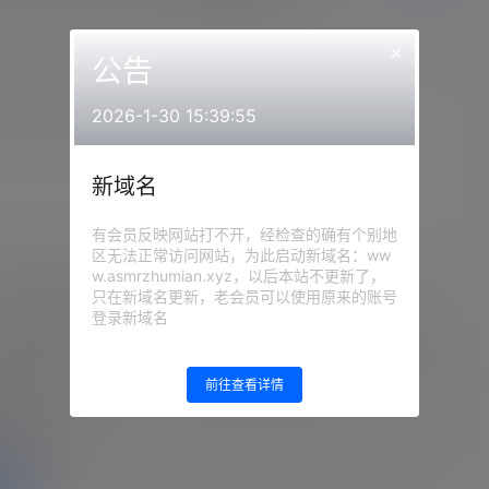
前往下载
×
公告
ASMRで脳がとろける実写配信20231207
2026-1-30 15:39:55
新域名
有会员反映网站打不开，经检查的确有个别地
区无法正常访问网站，为此启动新域名：ww
w.asmrzhumian.xyz，以后本站不更新了，
メミ2023.12.07nicochannel会员限定
只在新域名更新，老会员可以使用原来的账号
登录新域名
：
网站顶部
注意：
为保证资源有效性，禁止在线解
压，违者封号
前往查看详情
的等级为
游客
登录