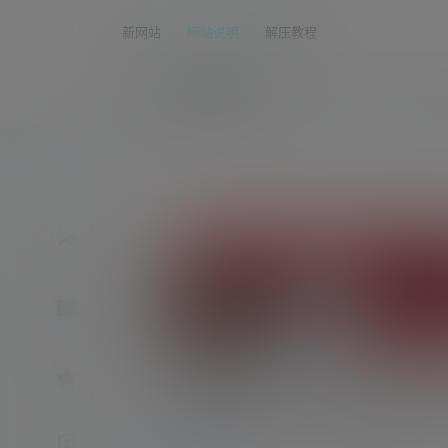
新网站
网站说明
解压教程
asmr助眠网
首页
asmr
nico会
くもの上ユメミ2023.12.0