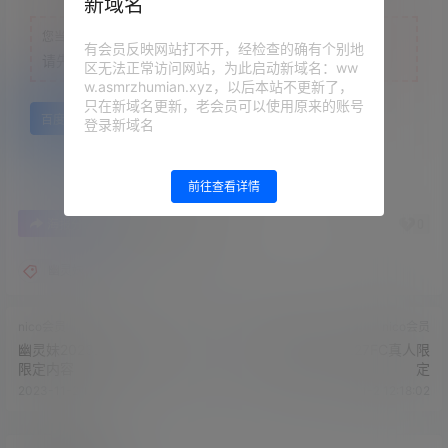
新域名
您当前的等级为
游客
有会员反映网站打不开，经检查的确有个别地
请先
登录
区无法正常访问网站，为此启动新域名：ww
w.asmrzhumian.xyz，以后本站不更新了，
只在新域名更新，老会员可以使用原来的账号
百度网盘
登录新域名
前往查看详情
1
0
海报分享
收藏
举报
幽灵妹
nico会员
nico会员
幽灵妹2023.10.20NICO会员
幽灵妹2023.09.27FC真人限
限定内容
定
2023-11-2 12:15:32
2023-11-2 12:18:02