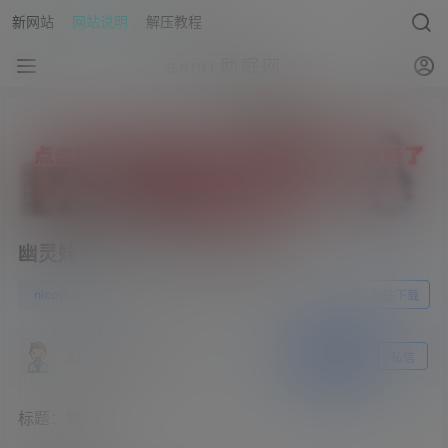
新网站
网站说明
解压教程
asmr助眠网
幽灵妹2023.09.15FC真人限定
1
nico会员
23年11月2日
前往下载
asmr助眠网
关注
私信
标题：暂定