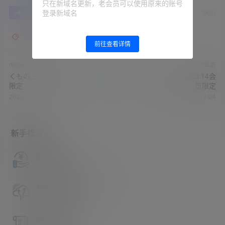
只在新域名更新，老会员可以使用原来的账号
登录新域名
0
0
海报分享
收藏
举报
くもの上ユメミ
前往查看详情
nico会员
nico会员
くもの上ユメミ2023.02.23员
くもの上ユメミ2023.03.14会
限定
员限定
2023-10-16 14:28:39
2023-10-16 14:32:04
新手指南
访客必看
请看过文章后在决定是否购买卡密
升级会员教程
关于如何使用卡密升级会员的教程
解压教程