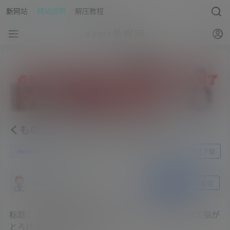
新网站
网站说明
解压教程
asmr助眠网
くもの上ユメミ2023.02.27员限定
0
nico会员
23年10月16日
前往下载
asmr助眠网
关注
私信
标题：【実写ASMR】枠立て直し！あまあまASMRで脳が
とろける実写配信20230227