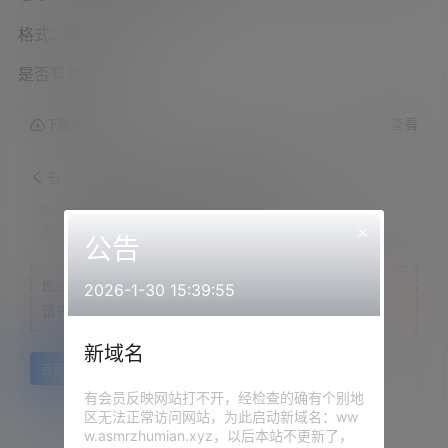
格式：MP4
是否有真人出镜：是
查看
下载权限
くもの上ユメミ2023.02.27员限定
联系方式：
网站顶部
×
注意：
为保证资源有效性，禁止在线解压，违者封号
公告
您当前的等级为
游客
2026-1-30 15:39:55
请先
登录
新域名
百度网盘
有会员反映网站打不开，经检查的确有个别地
区无法正常访问网站，为此启动新域名：ww
w.asmrzhumian.xyz，以后本站不更新了，