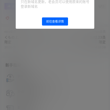
只在新域名更新，老会员可以使用原来的账号
登录新域名
0
0
海报分享
收藏
举报
くもの上ユメミ
前往查看详情
nico会员
nico会员
くもの上ユメミ2023.02.14员
くもの上ユメミ2023.02.23员
限定
限定
2023-10-16 14:26:52
2023-10-16 14:28:39
新手指南
访客必看
请看过文章后在决定是否购买卡密
升级会员教程
关于如何使用卡密升级会员的教程
解压教程