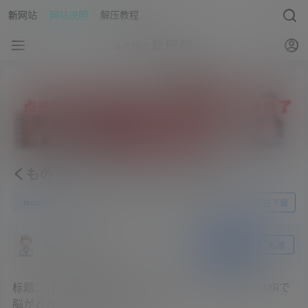
新网站
网站说明
解压教程
asmr助眠网
くもの上ユメミ2023.02.22员限定
0
nico会员
23年10月16日
前往下载
asmr助眠网
关注
私信
标题：【実写ASMR】タイツ好き……？あまあまASMRで
脳がとろける実写配信20230222