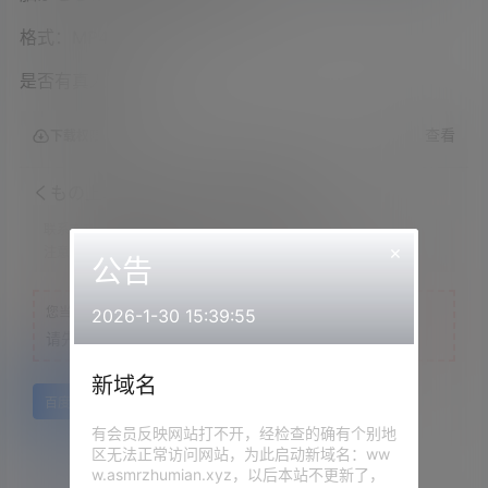
格式：MP4
是否有真人出镜：是
查看
下载权限
くもの上ユメミ2023.02.22员限定
联系方式：
网站顶部
×
注意：
为保证资源有效性，禁止在线解压，违者封号
公告
您当前的等级为
游客
2026-1-30 15:39:55
请先
登录
新域名
百度网盘
有会员反映网站打不开，经检查的确有个别地
区无法正常访问网站，为此启动新域名：ww
w.asmrzhumian.xyz，以后本站不更新了，