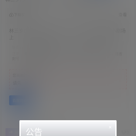
查看
下载权限
林三岁/岁岁/女王樱 &#8211; 年上友的黑丝舔耳小剧场
上
联系方式：
网站顶部
注意：
请下载到手机内解压，禁止转存到自己网盘内在线解压，违者
封号
您当前的等级为
游客
请先
登录
百度网盘
×
公告
0
0
海报分享
收藏
举报