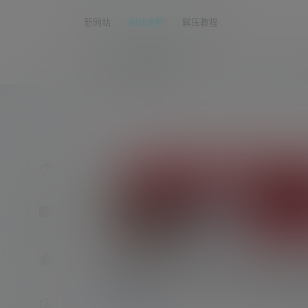
新网站
网站说明
解压教程
asmr助眠网
首页
asmr
nico会
利香2023.09.30NIC