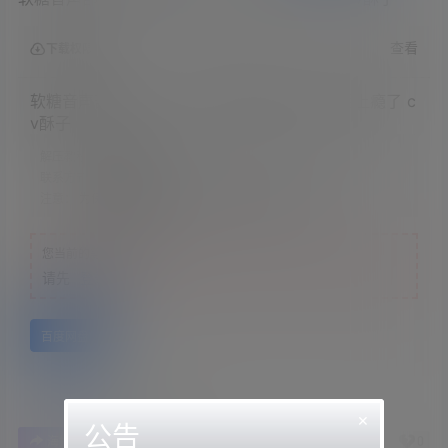
查看
下载权限
软糖音声部落 &#8211; 美总裁被你吃干抹净后上瘾了 c
v酥子
解压教程：
网站顶部
联系方式：
网站顶部
注意：
为保证资源有效性，禁止在线解压，违者封号
您当前的等级为
游客
请先
登录
百度网盘
×
公告
1
0
海报分享
收藏
举报