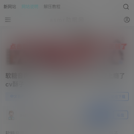
新网站
网站说明
解压教程
asmr助眠网
软糖音声部落 – 美总裁被你吃干抹净后上瘾了
cv酥子
1
中文音声
23年10月5日
前往下载
asmr助眠网
关注
私信
软糖音声部落 – 美总裁被你吃干抹净后上瘾了 cv酥子