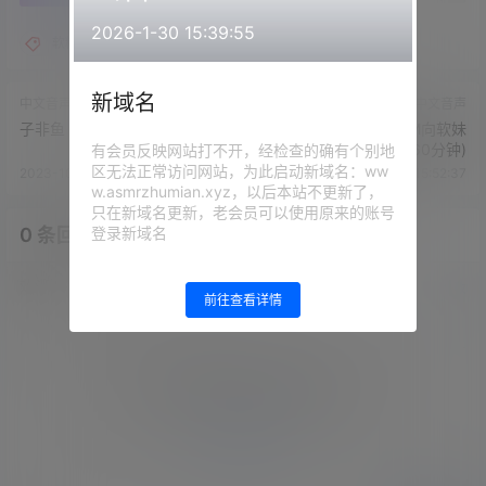
2026-1-30 15:39:55
软糖音声部落
新域名
中文音声
中文音声
子非鱼 - 208堕落的妻子
林三岁/岁岁/女王樱 - M向软妹
与不良01(岁岁双声线,60分钟)
有会员反映网站打不开，经检查的确有个别地
区无法正常访问网站，为此启动新域名：ww
2023-10-5 8:44:29
2023-10-7 15:52:37
w.asmrzhumian.xyz，以后本站不更新了，
只在新域名更新，老会员可以使用原来的账号
登录新域名
0 条回复
文章作者
管理员
A
M
欢迎您，新朋友，感谢参与互动！
确认修改
前往查看详情
您必须登录或注册以后才能发表评论
登录