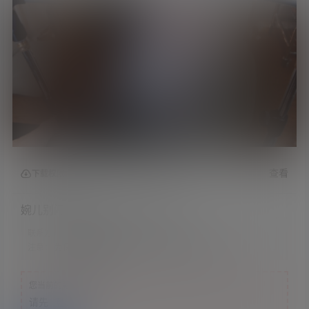
查看
下载权限
婉儿别闹ASMR &#8211; 试衣间
联系方式：
网站顶部
注意：
为保证资源有效性，禁止在线解压，违者封号
您当前的等级为
游客
请先
登录