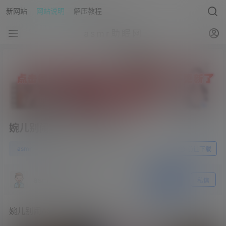
新网站
网站说明
解压教程
asmr助眠网
婉儿别闹ASMR – 试衣间
0
asmr
23年10月2日
前往下载
asmr助眠网
关注
私信
婉儿别闹ASMR – 试衣间