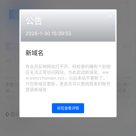
×
百度网盘
公告
2026-1-30 15:39:55
0
0
海报分享
收藏
举报
新域名
婉儿别闹
有会员反映网站打不开，经检查的确有个别地
区无法正常访问网站，为此启动新域名：ww
w.asmrzhumian.xyz，以后本站不更新了，
asmr
asmr
只在新域名更新，老会员可以使用原来的账号
不要吃咖喱 - 幽会小情人被老
白鹿姬+傲娇的喵小八ASMR -
登录新域名
公......2
奶牛+醋醋茉宝 - 姐姐越来越
会玩了
2023-9-30 9:23:47
2023-10-2 13:37:24
前往查看详情
0 条回复
文章作者
管理员
A
M
欢迎您，新朋友，感谢参与互动！
确认修改