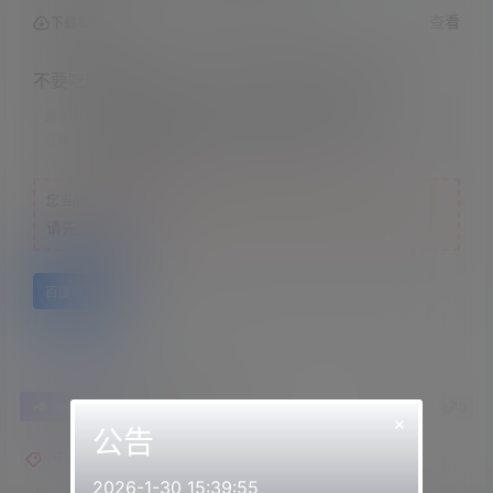
查看
下载权限
不要吃咖喱 &#8211; 图书馆女友偷偷做害羞事
联系方式：
网站顶部
注意：
为保证资源有效性，禁止在线解压，违者封号
您当前的等级为
游客
请先
登录
百度网盘
0
0
海报分享
收藏
举报
×
公告
不要吃咖喱
2026-1-30 15:39:55