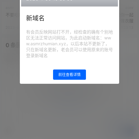
asmr
asmr
不要吃咖喱 - 私人教练1v1服务
不要吃咖喱 - 喜多川和你一起
新域名
做衣服
2023-9-30 9:22:00
2023-9-30 9:23:13
有会员反映网站打不开，经检查的确有个别地
区无法正常访问网站，为此启动新域名：ww
w.asmrzhumian.xyz，以后本站不更新了，
0 条回复
文章作者
管理员
A
M
只在新域名更新，老会员可以使用原来的账号
登录新域名
欢迎您，新朋友，感谢参与互动！
确认修改
前往查看详情
您必须登录或注册以后才能发表评论
登录
提交