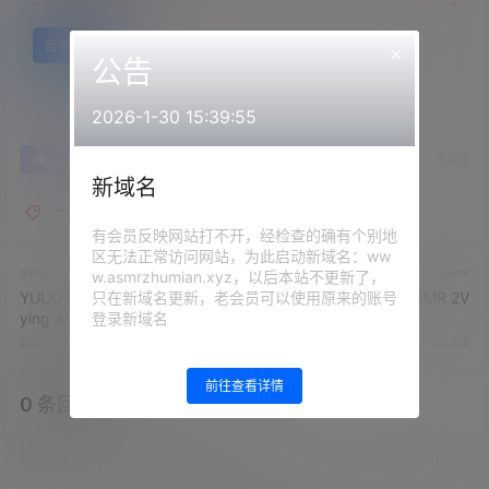
百度网盘
×
公告
2026-1-30 15:39:55
0
0
海报分享
收藏
举报
新域名
一酱33
有会员反映网站打不开，经检查的确有个别地
区无法正常访问网站，为此启动新域名：ww
asmr
asmr
w.asmrzhumian.xyz，以后本站不更新了，
只在新域名更新，老会员可以使用原来的账号
YUUU ASMR - 擦干净+Yoon
Maimy ASMR 2V
登录新域名
ying ASMR - 中餐厅+火花助
眠ASMR 完整版+小羊喵ASMR
2023-9-14 14:58:11
2023-9-17 15:44:03
前往查看详情
0 条回复
文章作者
管理员
A
M
欢迎您，新朋友，感谢参与互动！
确认修改