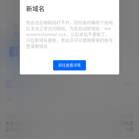
联系方式：
网站顶部
新域名
注意：
为保证资源有效性，禁止在线解压，违者封号
有会员反映网站打不开，经检查的确有个别地
您当前的等级为
游客
区无法正常访问网站，为此启动新域名：ww
请先
登录
w.asmrzhumian.xyz，以后本站不更新了，
只在新域名更新，老会员可以使用原来的账号
登录新域名
百度网盘
前往查看详情
0
0
海报分享
收藏
举报
天使な
nico会员
nico会员
天使なの2023.08.21NICO会
音無来未2023.08.24会员限定
员限定内容
内容
2023-9-5 18:16:51
2023-9-5 18:19:44