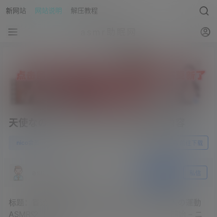
新网站
网站说明
解压教程
asmr助眠网
天使なの2023.08.26NICO会员限定内容
0
nico会员
23年9月5日
前往下载
asmr助眠网
关注
私信
标题：冒頭無料【ASMR】ぬるテカオイルで大人の運動
ASMR♡【天使なの】 – 2023_8_26(土) 21_00開始 – ニ