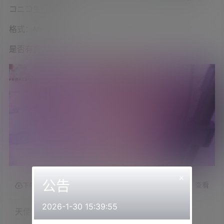
コニコ生放送
格式：MP4
是否有真人出镜：是
×
公告
查看
下载权限
2026-1-30 15:39:55
天使なの2023.08.26NICO会员限定内容