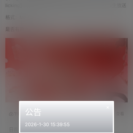
licking】 – 2023_8_24(木) 23_30開始 – ニコニコ生放送
格式：MP4
是否有真人出镜：是
×
公告
查看
下载权限
2026-1-30 15:39:55
日南2023.08.24NICO会员限定