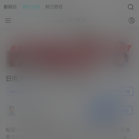
新网站
网站说明
解压教程
asmr助眠网
日南2023.08.24NICO会员限定
0
nico会员
23年9月4日
前往下载
asmr助眠网
关注
私信
标题：【実写耳舐め】まるでノー〇ラ？！夏といえば浴
衣♡むちむち巨乳のsexy耳舐め♡【KU100_ASMR_Ear