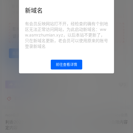
联系方式：
网站顶部
新域名
注意：
为保证资源有效性，禁止在线解压，违者封号
有会员反映网站打不开，经检查的确有个别地
区无法正常访问网站，为此启动新域名：ww
您当前的等级为
游客
w.asmrzhumian.xyz，以后本站不更新了，
请先
登录
只在新域名更新，老会员可以使用原来的账号
登录新域名
百度网盘
前往查看详情
0
0
海报分享
收藏
举报
日南asmr
nico会员
nico会员
利香2023.08.28NICO会员限
日南FC2023.08.30会限内容
定内容