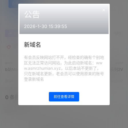
百度网盘
×
公告
2026-1-30 15:39:55
0
0
海报分享
收藏
举报
新域名
樱桃老师
毒毒ASMR
有会员反映网站打不开，经检查的确有个别地
区无法正常访问网站，为此启动新域名：ww
asmr
asmr
w.asmrzhumian.xyz，以后本站不更新了，
b站Maggie乔安 - 四季酒店
婉儿别闹 只有你能看到系列2V
只在新域名更新，老会员可以使用原来的账号
登录新域名
2023-8-29 18:19:08
2023-9-1 18:30:37
0 条回复
前往查看详情
文章作者
管理员
A
M
欢迎您，新朋友，感谢参与互动！
确认修改