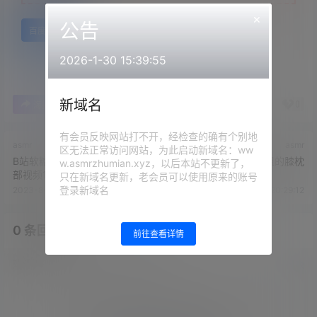
×
公告
百度网盘
2026-1-30 15:39:55
新域名
0
0
海报分享
收藏
举报
有会员反映网站打不开，经检查的确有个别地
asmr
asmr
区无法正常访问网站，为此启动新域名：ww
B站软糖小悦ASMR中文音声27
虎牙你的圈圈儿 - 姐姐的膝枕
w.asmrzhumian.xyz，以后本站不更新了，
部视频11部
只在新域名更新，老会员可以使用原来的账号
登录新域名
2023-8-25 20:24:37
2023-8-25 20:29:12
0 条回复
文章作者
管理员
A
M
前往查看详情
欢迎您，新朋友，感谢参与互动！
确认修改