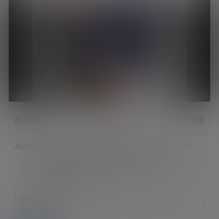
查看
下载权限
Aki秋水 &#8211; 红底高跟鞋和紧身牛仔裤，大底噪
联系方式：
网站顶部
注意：
为保证资源有效性，禁止在线解压，违者封号
您当前的等级为
游客
请先
登录