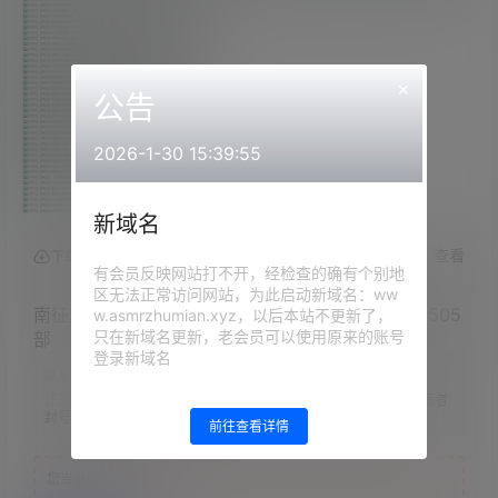
×
公告
2026-1-30 15:39:55
新域名
查看
下载权限
有会员反映网站打不开，经检查的确有个别地
区无法正常访问网站，为此启动新域名：ww
南征/从此更南征ASMR中文音声超大合集福利资源505
w.asmrzhumian.xyz，以后本站不更新了，
只在新域名更新，老会员可以使用原来的账号
部
登录新域名
联系方式：
网站顶部
注意：
请下载到手机内解压，禁止转存到自己网盘内在线解压，违者
封号
前往查看详情
您当前的等级为
游客