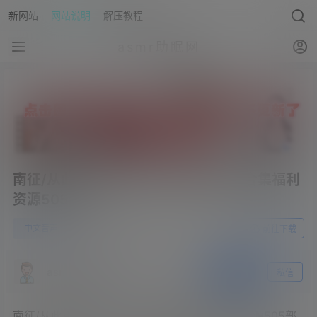
新网站
网站说明
解压教程
asmr助眠网
南征/从此更南征ASMR中文音声超大合集福利
资源505部
1
中文音声
23年8月22日
前往下载
asmr助眠网
关注
私信
南征/从此更南征ASMR中文音声超大合集福利资源505部