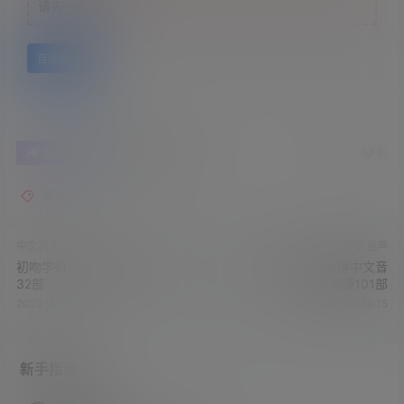
请先
登录
百度网盘
1
0
海报分享
收藏
举报
南征
中文音声
中文音声
初吻学姐ASMR助眠中文音声
伉俪子ASMR助眠哄睡中文音
32部
声资源101部
2023-8-22 20:15:44
2023-8-22 21:24:15
新手指南