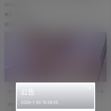
20230806
格式：MP4
是否有真人出镜：是
×
公告
查看
下载权限
2026-1-30 15:39:55
網野ぴこん›2023.08.06NICO会员限定