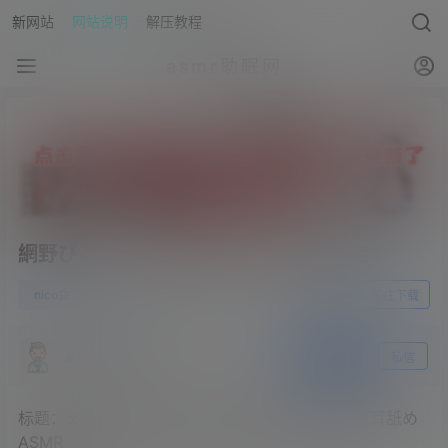
新网站
网站说明
解压教程
asmr助眠网
網野ぴこん›2023.08.06NICO会员限定
0
nico会员
23年8月16日
前往下载
asmr助眠网
关注
私信
标题：えちえちバニーのご奉仕でスッキリ♡実写耳舐め
ASMR _ Cosplay Earlicking _ 귀 핥기 _ 舔耳朵