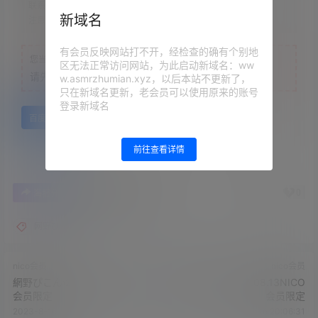
联系方式：
网站顶部
新域名
注意：
为保证资源有效性，禁止在线解压，违者封号
有会员反映网站打不开，经检查的确有个别地
您当前的等级为
游客
区无法正常访问网站，为此启动新域名：ww
请先
登录
w.asmrzhumian.xyz，以后本站不更新了，
只在新域名更新，老会员可以使用原来的账号
登录新域名
百度网盘
前往查看详情
0
0
海报分享
收藏
举报
网野ぴこん
nico会员
nico会员
網野ぴこん›2023.07.30NICO
網野ぴこん›2023.08.13NICO
会员限定
会员限定
2023-8-16 20:03:31
2023-8-16 20:06:31