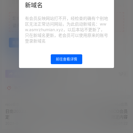
注意：
为保证资源有效性，禁止在线解压，违者封号
新域名
有会员反映网站打不开，经检查的确有个别地
您当前的等级为
游客
区无法正常访问网站，为此启动新域名：ww
请先
登录
w.asmrzhumian.xyz，以后本站不更新了，
只在新域名更新，老会员可以使用原来的账号
登录新域名
百度网盘
前往查看详情
0
0
海报分享
收藏
举报
幽灵妹
nico会员
nico会员
日南2023.08.14NICO会员限
幽灵妹2023.08.12NICO会员
定
限定内容
2023-8-16 19:58:46
2023-8-16 20:01:22