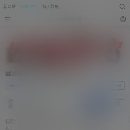
新网站
网站说明
解压教程
asmr助眠网
幽灵妹周年会员庆典2023.08.01
0
nico会员
23年8月16日
前往下载
asmr助眠网
关注
私信
标题：1年継続特典♡ぶっかけポリスの舐めパトロー
ル。。【罠にハメてあげる♡】 – ニコニコ動画