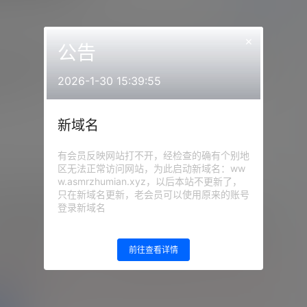
前往下载
×
公告
持ちイイ耳舐め♡【ASMR_KU100_Ear licking】 –
生放送
2026-1-30 15:39:55
新域名
有会员反映网站打不开，经检查的确有个别地
区无法正常访问网站，为此启动新域名：ww
w.asmrzhumian.xyz，以后本站不更新了，
只在新域名更新，老会员可以使用原来的账号
3.07.23NICO会员限定内容
登录新域名
：
网站顶部
注意：
为保证资源有效性，禁止在线解
压，违者封号
前往查看详情
的等级为
游客
登录