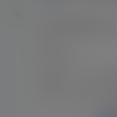
0
1.4k
nico会员
23年7月31日
0
标题：[実写耳舐め] 新機材♡腰にビンビンくる気
2023_7_23(日) 23_45開始 – ニコニコ
格式：MP4
是否有真人出镜：是
真琴202
下载权限
铂金会员：
免费下载
联系方式
钻石会员：
免费下载
您当前
请先