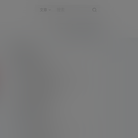
文章
登录
快速注册
新手指南
访客必看
请看过文章后在决定是否购买卡密
升级会员教程
关于如何使用卡密升级会员的教程
解压教程
不会解压请看这里
提交工单
如本站没有你想看的资源，请告诉我