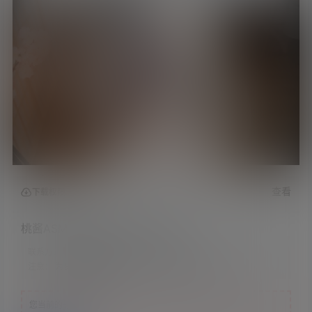
查看
下载权限
桃酱ASMR火箭系列-你的小娇妻
联系方式：
网站顶部
注意：
为保证资源有效性，禁止在线解压，违者封号
您当前的等级为
游客