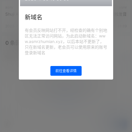
asmr
asmr
Shuji ASMR-芦荟胶采耳
Shuji ASMR-口腔音和触发音
新域名
2023-7-27 15:37:30
2023-7-27 15:41:39
有会员反映网站打不开，经检查的确有个别地
区无法正常访问网站，为此启动新域名：ww
w.asmrzhumian.xyz，以后本站不更新了，
0 条回复
文章作者
管理员
A
M
只在新域名更新，老会员可以使用原来的账号
登录新域名
欢迎您，新朋友，感谢参与互动！
确认修改
前往查看详情
您必须登录或注册以后才能发表评论
登录
提交