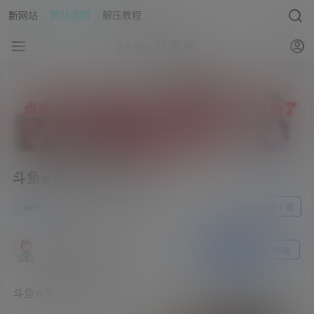
新网站
网站说明
解压教程
asmr助眠网
斗鱼w黑米粥w27部全
0
asmr
23年7月27日
前往下载
asmr助眠网
关注
私信
斗鱼w黑米粥w27部全