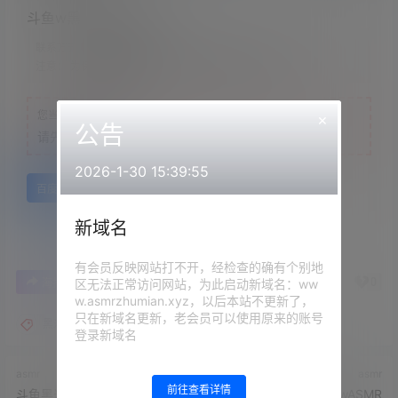
斗鱼w黑米粥w27部全
联系方式：
网站顶部
注意：
为保证资源有效性，禁止在线解压，违者封号
您当前的等级为
游客
×
公告
请先
登录
2026-1-30 15:39:55
百度网盘
新域名
有会员反映网站打不开，经检查的确有个别地
0
0
海报分享
收藏
举报
区无法正常访问网站，为此启动新域名：ww
w.asmrzhumian.xyz，以后本站不更新了，
只在新域名更新，老会员可以使用原来的账号
黑米粥
登录新域名
asmr
asmr
前往查看详情
斗鱼黑米粥超火系列-另类红色
斗鱼主播w黑米粥wASMR