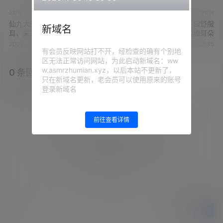
asmr
asmr
仙九大魔王/斗鱼娇爷-强烈吃
仙九大魔王/斗鱼娇爷-超舒服
新域名
耳、采耳
的舔耳朵
2023-7-26 20:24:15
2023-7-26 20:27:35
有会员反映网站打不开，经检查的确有个别地
区无法正常访问网站，为此启动新域名：ww
w.asmrzhumian.xyz，以后本站不更新了，
0 条回复
文章作者
管理员
A
M
只在新域名更新，老会员可以使用原来的账号
登录新域名
欢迎您，新朋友，感谢参与互动！
确认修改
前往查看详情
您必须登录或注册以后才能发表评论
登录
提交