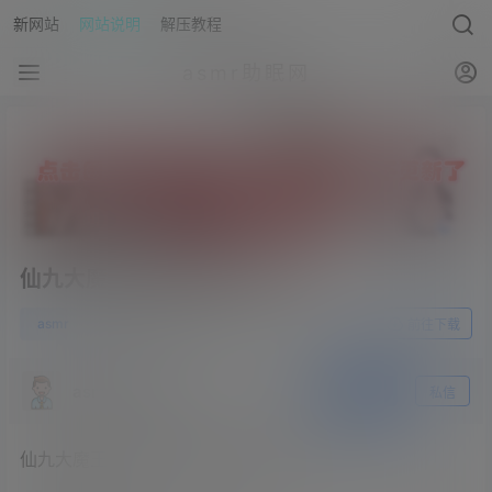
新网站
网站说明
解压教程
asmr助眠网
仙九大魔王-棒棒糖、吃耳朵
0
asmr
23年7月26日
前往下载
asmr助眠网
关注
私信
仙九大魔王/斗鱼娇爷-棒棒糖、吃耳朵