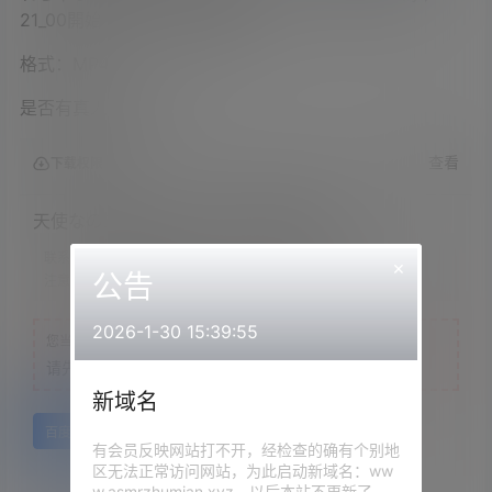
21_00開始 – ニコニコ生放送
格式：MP4
是否有真人出镜：是
查看
下载权限
天使なの2023.07.19NICO会员限定内容
联系方式：
网站顶部
×
公告
注意：
为保证资源有效性，禁止在线解压，违者封号
2026-1-30 15:39:55
您当前的等级为
游客
请先
登录
新域名
百度网盘
有会员反映网站打不开，经检查的确有个别地
区无法正常访问网站，为此启动新域名：ww
w.asmrzhumian.xyz，以后本站不更新了，