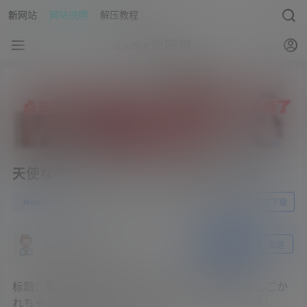
新网站
网站说明
解压教程
asmr助眠网
天使なの2023.07.19NICO会员限定内容
0
nico会员
23年7月25日
前往下载
asmr助眠网
关注
私信
标题：冒頭無料【ASMR】ミニスカOLに馬乗りでしごか
れちゃう耳舐めASMR【天使なの】 – 2023_7_19(水)