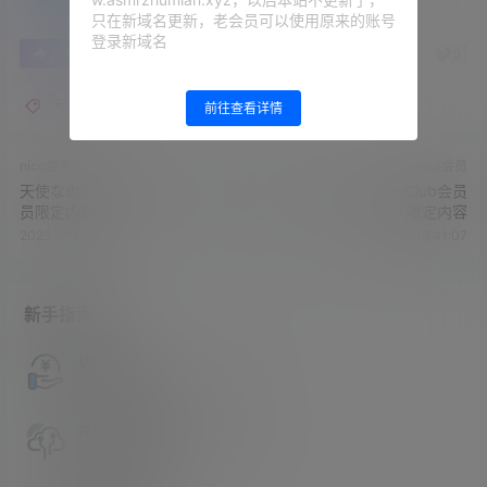
只在新域名更新，老会员可以使用原来的账号
登录新域名
0
0
海报分享
收藏
举报
天使な
前往查看详情
nico会员
nico会员
天使なの2023.07.15NICO会
日南2023.07.23 FanClub会员
员限定内容
限定内容
2023-7-25 19:37:15
2023-7-25 19:41:07
新手指南
访客必看
请看过文章后在决定是否购买卡密
升级会员教程
关于如何使用卡密升级会员的教程