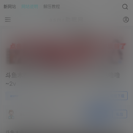
新网站
网站说明
解压教程
asmr助眠网
斗鱼木西西小恶魔火箭光腿少女.双耳咕噜噜
~2v
1
asmr
23年7月23日
前往下载
asmr助眠网
关注
私信
斗鱼木西西小恶魔火箭光腿少女.双耳咕噜噜~2v