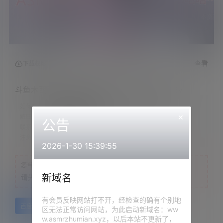
查看
下载权限
斗鱼木西西小恶魔火箭光腿少女.双耳咕噜噜~2v
如何升级会员：
文章底部有教程
×
解压教程：
网站顶部
公告
联系方式：
网站顶部
注意：
为保证资源有效性，禁止在线解压，违者封号
2026-1-30 15:39:55
您当前的等级为
游客
新域名
请先
登录
有会员反映网站打不开，经检查的确有个别地
百度网盘
区无法正常访问网站，为此启动新域名：ww
w.asmrzhumian.xyz，以后本站不更新了，