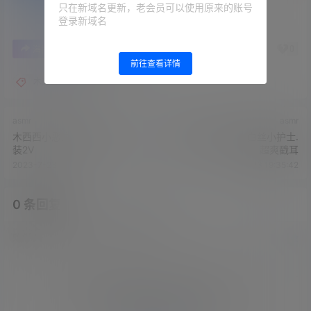
只在新域名更新，老会员可以使用原来的账号
登录新域名
1
0
海报分享
收藏
举报
前往查看详情
木西西小恶魔
asmr
asmr
木西西小恶魔黑丝baby+奶牛
木西西小恶魔火箭 白丝小护士.
装2V
超爽戳耳
2023-7-23 19:33:01
2023-7-23 19:35:42
0 条回复
文章作者
管理员
A
M
欢迎您，新朋友，感谢参与互动！
确认修改
您必须登录或注册以后才能发表评论